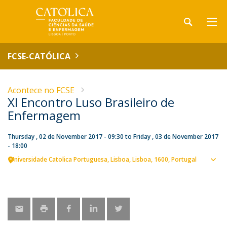
FCSE-CATÓLICA
Acontece no FCSE
XI Encontro Luso Brasileiro de
Enfermagem
Thursday , 02 de November 2017 - 09:30
to
Friday , 03 de November 2017
- 18:00
Universidade Catolica Portuguesa
Lisboa
Lisboa
1600
Portugal
Sho
map