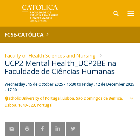
FCSE-CATÓLICA
Faculty of Health Sciences and Nursing
UCP2 Mental Health_UCP2BE na
Faculdade de Ciências Humanas
Wednesday , 15 de October 2025 - 15:30
to
Friday , 12 de December 2025
- 17:00
Catholic University of Portugal
Lisboa
São Domingos de Benfica,
Sho
Lisboa
1649-023
Portugal
map