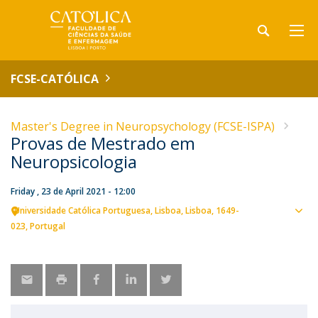
FCSE-CATÓLICA
Master's Degree in Neuropsychology (FCSE-ISPA)
Provas de Mestrado em
Neuropsicologia
Friday , 23 de April 2021 - 12:00
Universidade Católica Portuguesa
Lisboa
Lisboa
1649-
Sho
023
Portugal
map