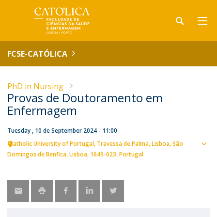
FCSE-CATÓLICA
PhD in Nursing
Provas de Doutoramento em
Enfermagem
Tuesday , 10 de September 2024 - 11:00
Catholic University of Portugal
Travessa de Palma
Lisboa
São
Sho
Domingos de Benfica, Lisboa
1649-023
Portugal
map