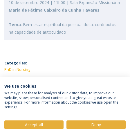
10 de setembro 2024 | 11h00 | Sala Expansão Missionária
Maria de Fátima Caixeiro da Cunha Tavares
Tema
: Bem-estar espiritual da pessoa idosa: contributos
na capacidade de autocuidado
Categories:
PhD in Nursing
LATEST NEWS
We use cookies
We may place these for analysis of our visitor data, to improve our
website, show personalised content and to give you a great website
experience. For more information about the cookies we use open the
Política de Privacidade
Termos e Condições
settings.
Direitos do Titular dos Dados
Accept all
Deny