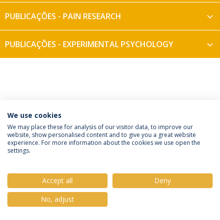
PUBLICAÇÕES - PAIN RESEARCH
PUBLICAÇÕES - EXPERIMENTAL PSYCHOLOGY
We use cookies
Política de Privacidade
Termos e Condições
We may place these for analysis of our visitor data, to improve our
website, show personalised content and to give you a great website
Direitos do Titular dos Dados
experience. For more information about the cookies we use open the
settings.
Accept all
Deny
© 2026 Universidade Católica Portuguesa
No, adjust