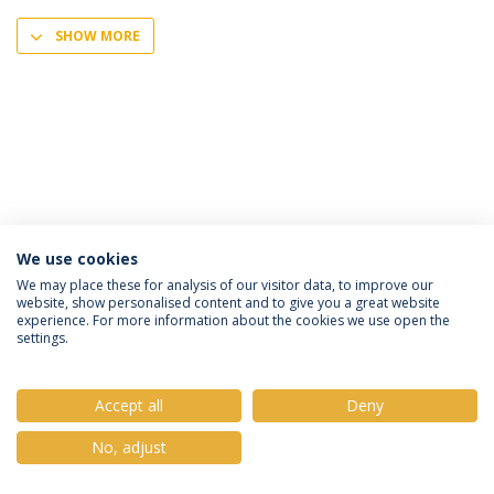
SHOW MORE
We use cookies
Política de Privacidade
Termos e Condições
We may place these for analysis of our visitor data, to improve our
website, show personalised content and to give you a great website
Direitos do Titular dos Dados
experience. For more information about the cookies we use open the
settings.
Accept all
Deny
© 2026 Universidade Católica Portuguesa
No, adjust