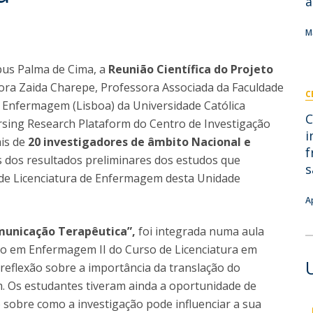
a
I
M
M
pus Palma de Cima, a
Reunião Científica do Projeto
ora Zaida Charepe, Professora Associada da Faculdade
C
C
 Enfermagem (Lisboa) da Universidade Católica
C
rsing Research Plataform do Centro de Investigação
i
ais de
20 investigadores de âmbito Nacional e
f
 dos resultados preliminares dos estudos que
s
 de Licenciatura de Enfermagem desta Unidade
A
municação Terapêutica”,
foi integrada numa aula
o em Enfermagem II do Curso de Licenciatura em
eflexão sobre a importância da translação do
 Os estudantes tiveram ainda a oportunidade de
o sobre como a investigação pode influenciar a sua