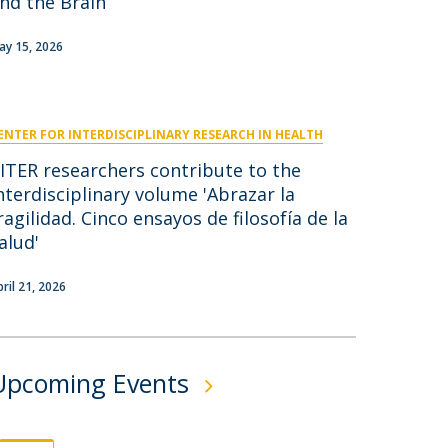
nd the Brain
niciativas Nacionais
icrocredenciais
Transform4Europe
ay 15, 2026
UCP2 Mental Health
UCP4SUCCESS
ENTER FOR INTERDISCIPLINARY RESEARCH IN HEALTH
ontacts
ITER researchers contribute to the
nterdisciplinary volume 'Abrazar la
ragilidad. Cinco ensayos de filosofía de la
alud'
pril 21, 2026
Upcoming Events