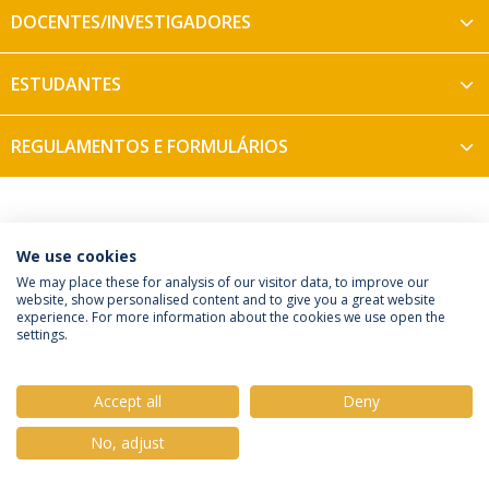
DOCENTES/INVESTIGADORES
ESTUDANTES
REGULAMENTOS E FORMULÁRIOS
We use cookies
Política de Privacidade
Termos e Condições
We may place these for analysis of our visitor data, to improve our
website, show personalised content and to give you a great website
Direitos do Titular dos Dados
experience. For more information about the cookies we use open the
settings.
Accept all
Deny
© 2026 Universidade Católica Portuguesa
No, adjust