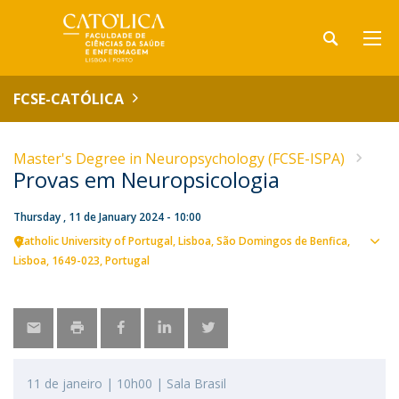
FCSE-CATÓLICA
Master's Degree in Neuropsychology (FCSE-ISPA)
Provas em Neuropsicologia
Thursday , 11 de January 2024 - 10:00
Catholic University of Portugal
Lisboa
São Domingos de Benfica,
Sho
Lisboa
1649-023
Portugal
map
11 de janeiro | 10h00 | Sala Brasil