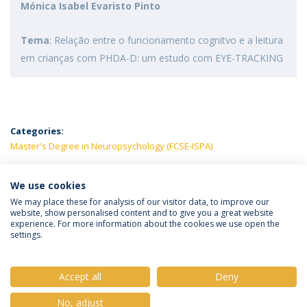
Mónica Isabel Evaristo Pinto
Tema
: Relação entre o funcionamento cognitvo e a leitura
em crianças com PHDA-D: um estudo com EYE-TRACKING
Categories:
Master's Degree in Neuropsychology (FCSE-ISPA)
LATEST NEWS
We use cookies
We may place these for analysis of our visitor data, to improve our
website, show personalised content and to give you a great website
experience. For more information about the cookies we use open the
Política de Privacidade
Termos e Condições
settings.
Direitos do Titular dos Dados
Accept all
Deny
No, adjust