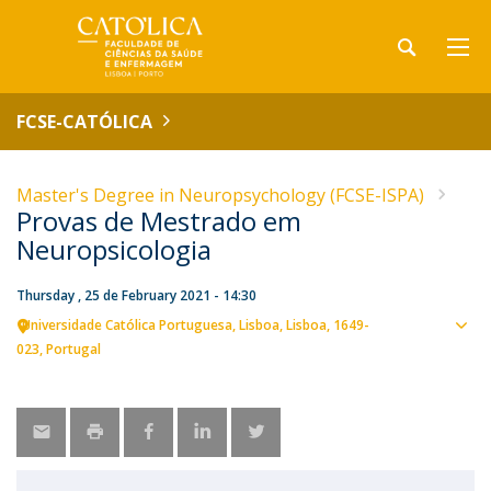
FCSE-CATÓLICA
Master's Degree in Neuropsychology (FCSE-ISPA)
Provas de Mestrado em
Neuropsicologia
Thursday , 25 de February 2021 - 14:30
Universidade Católica Portuguesa
Lisboa
Lisboa
1649-
Sho
023
Portugal
map