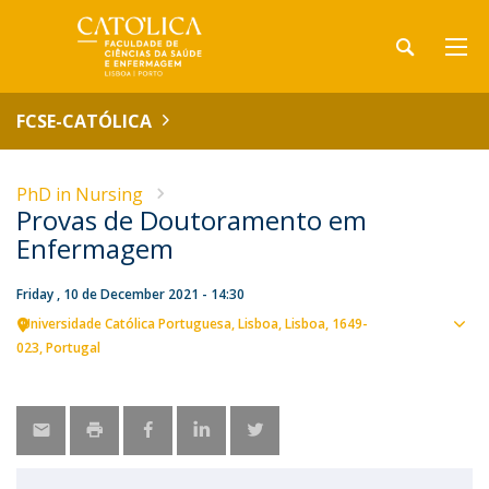
FCSE-CATÓLICA
PhD in Nursing
Provas de Doutoramento em
Enfermagem
Friday , 10 de December 2021 - 14:30
Universidade Católica Portuguesa
Lisboa
Lisboa
1649-
Sho
023
Portugal
map