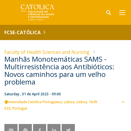
FCSE-CATÓLICA
Faculty of Health Sciences and Nursing
Manhãs Monotemáticas SAMS -
Multirresistência aos Antibióticos:
Novos caminhos para um velho
problema
Saturday , 01 de April 2023 - 09:00
Universidade Católica Portuguesa
Lisboa
Lisboa
1649-
Sho
023
Portugal
map