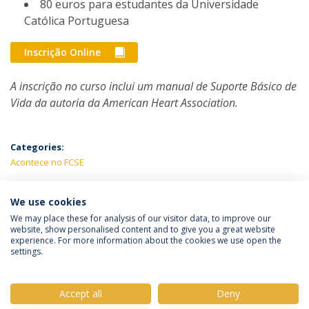
80 euros para estudantes da Universidade
Católica Portuguesa
Inscrição Online
A inscrição no curso inclui um manual de Suporte Básico de
Vida da autoria da American Heart Association.
Categories:
Acontece no FCSE
LATEST NEWS
We use cookies
We may place these for analysis of our visitor data, to improve our
website, show personalised content and to give you a great website
experience. For more information about the cookies we use open the
Política de Privacidade
Termos e Condições
settings.
Direitos do Titular dos Dados
Accept all
Deny