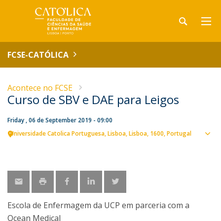
FCSE-CATÓLICA
Acontece no FCSE
Curso de SBV e DAE para Leigos
Friday , 06 de September 2019 - 09:00
Universidade Catolica Portuguesa
Lisboa
Lisboa
1600
Portugal
Sho
map
Escola de Enfermagem da UCP em parceria com a
Ocean Medical