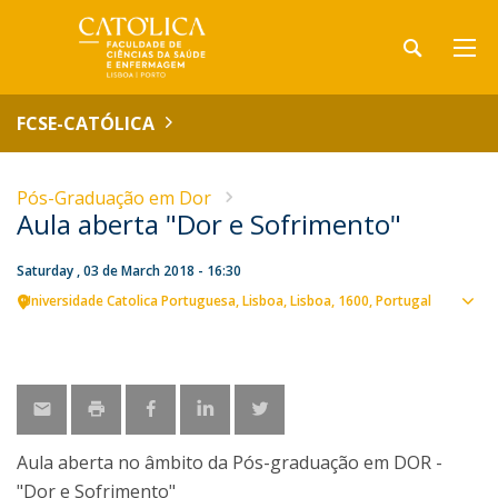
FCSE-CATÓLICA
Pós-Graduação em Dor
Aula aberta "Dor e Sofrimento"
Saturday , 03 de March 2018 - 16:30
Universidade Catolica Portuguesa
Lisboa
Lisboa
1600
Portugal
Sho
map
Aula aberta no âmbito da Pós-graduação em DOR -
"Dor e Sofrimento"