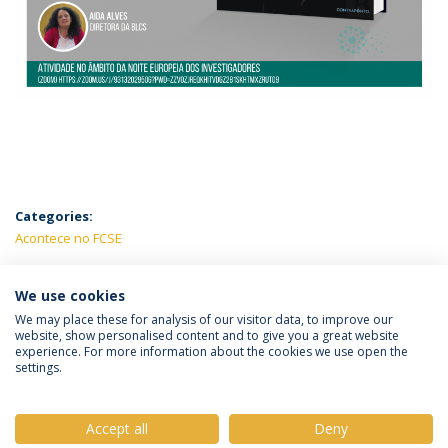
Categories:
Acontece no FCSE
LATEST NEWS
We use cookies
We may place these for analysis of our visitor data, to improve our
website, show personalised content and to give you a great website
experience. For more information about the cookies we use open the
Política de Privacidade
Termos e Condições
settings.
Direitos do Titular dos Dados
Accept all
Deny