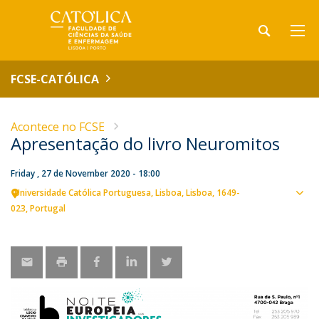
FCSE-CATÓLICA
Acontece no FCSE
Apresentação do livro Neuromitos
Friday , 27 de November 2020 - 18:00
Universidade Católica Portuguesa
Lisboa
Lisboa
1649-
Sho
023
Portugal
map