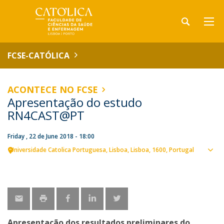
FCSE-CATÓLICA
ACONTECE NO FCSE
Apresentação do estudo
RN4CAST@PT
Friday , 22 de June 2018 - 18:00
Universidade Catolica Portuguesa
Lisboa
Lisboa
1600
Portugal
Sho
map
Apresentação dos resultados preliminares do