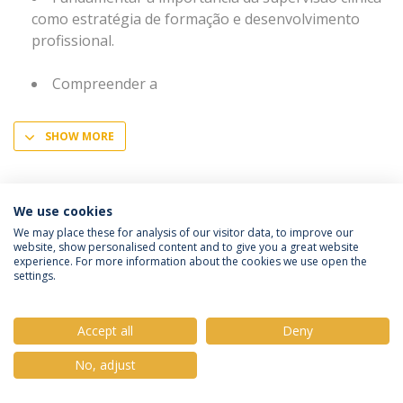
como estratégia de formação e desenvolvimento
profissional.
Compreender a
SHOW MORE
We use cookies
We may place these for analysis of our visitor data, to improve our
website, show personalised content and to give you a great website
Política de Privacidade
Termos e Condições
experience. For more information about the cookies we use open the
Direitos do Titular dos Dados
settings.
Accept all
Deny
© 2026 Universidade Católica Portuguesa
No, adjust