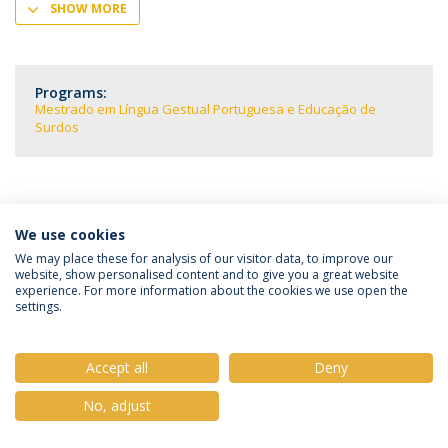
SHOW MORE
Programs:
Mestrado em Língua Gestual Portuguesa e Educação de
Surdos
We use cookies
Política de Privacidade
Termos e Condições
We may place these for analysis of our visitor data, to improve our
website, show personalised content and to give you a great website
Direitos do Titular dos Dados
experience. For more information about the cookies we use open the
settings.
Accept all
Deny
© 2026 Universidade Católica Portuguesa
No, adjust