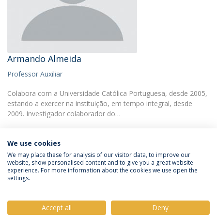
Armando Almeida
Professor Auxiliar
Colabora com a Universidade Católica Portuguesa, desde 2005,
estando a exercer na instituição, em tempo integral, desde
2009. Investigador colaborador do…
We use cookies
We may place these for analysis of our visitor data, to improve our
website, show personalised content and to give you a great website
experience. For more information about the cookies we use open the
Política de Privacidade
Termos e Condições
settings.
Direitos do Titular dos Dados
Accept all
Deny