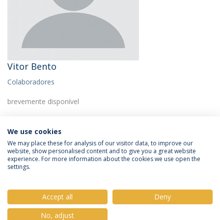
Vitor Bento
Colaboradores
brevemente disponível
We use cookies
We may place these for analysis of our visitor data, to improve our
website, show personalised content and to give you a great website
experience. For more information about the cookies we use open the
Política de Privacidade
Termos e Condições
settings.
Direitos do Titular dos Dados
Accept all
Deny
No, adjust