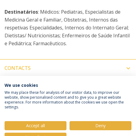
Destinatários
: Médicos: Pediatras, Especialistas de
Medicina Geral e Familiar, Obstetras, Internos das
respetivas Especialidades, Internos do Internato Geral;
Dietistas/ Nutricionistas; Enfermeiros de Saúde Infantil
e Pediátrica; Farmacêuticos.
CONTACTS
MORE INFORMATION
We use cookies
We may place these for analysis of our visitor data, to improve our
website, show personalised content and to give you a great website
experience. For more information about the cookies we use open the
Política de Privacidade
Termos e Condições
settings.
Direitos do Titular dos Dados
Accept all
Deny