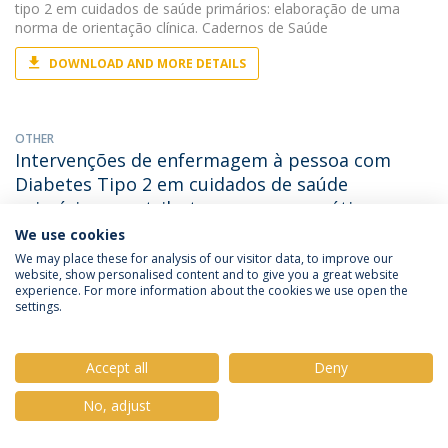
tipo 2 em cuidados de saúde primários: elaboração de uma
norma de orientação clínica. Cadernos de Saúde
DOWNLOAD AND MORE DETAILS
OTHER
Intervenções de enfermagem à pessoa com
Diabetes Tipo 2 em cuidados de saúde
primários : contributos para uma prática
baseada em evidência
We use cookies
We may place these for analysis of our visitor data, to improve our
Ferrito, C.
, Ferrito, Cândida Rosa de Almeida Clemente. (2010).
website, show personalised content and to give you a great website
Intervenções de enfermagem à pessoa com Diabetes Tipo 2
experience. For more information about the cookies we use open the
em cuidados de saúde primários : contributos para uma prática
settings.
baseada em evidência.
DOWNLOAD AND MORE DETAILS
Accept all
Deny
No, adjust
PAPER