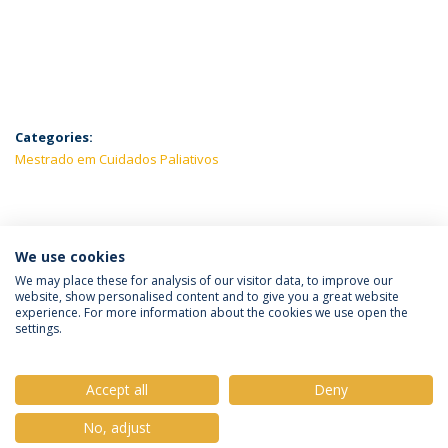
Categories:
Mestrado em Cuidados Paliativos
LATEST NEWS
We use cookies
We may place these for analysis of our visitor data, to improve our
website, show personalised content and to give you a great website
experience. For more information about the cookies we use open the
Política de Privacidade
Termos e Condições
settings.
Direitos do Titular dos Dados
Accept all
Deny
No, adjust
© 2026 Universidade Católica Portuguesa