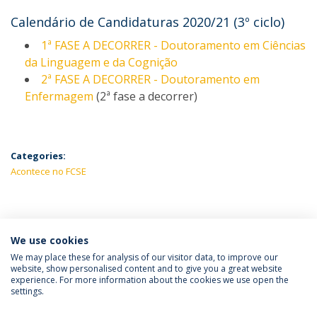
Calendário de Candidaturas 2020/21 (3º ciclo)
1ª FASE A DECORRER - Doutoramento em Ciências
da Linguagem e da Cognição
2ª FASE A DECORRER - Doutoramento em
Enfermagem
(2ª fase a decorrer)
Categories:
Acontece no FCSE
LATEST NEWS
We use cookies
We may place these for analysis of our visitor data, to improve our
website, show personalised content and to give you a great website
experience. For more information about the cookies we use open the
Política de Privacidade
Termos e Condições
settings.
Direitos do Titular dos Dados