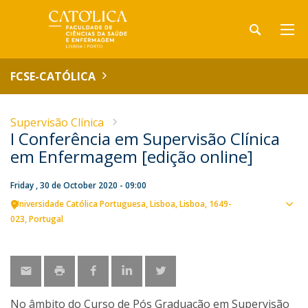
FCSE-CATÓLICA
Supervisão Clínica
I Conferência em Supervisão Clínica
em Enfermagem [edição online]
Friday , 30 de October 2020 - 09:00
Universidade Católica Portuguesa
Lisboa
Lisboa
1649-
Sho
023
Portugal
map
No âmbito do Curso de Pós Graduação em Supervisão