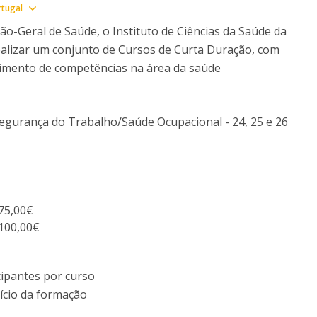
I
M
Show map
rtugal
ão-Geral de Saúde, o Instituto de Ciências da Saúde da
alizar um conjunto de Cursos de Curta Duração, com
vimento de competências na área da saúde
C
egurança do Trabalho/Saúde Ocupacional - 24, 25 e 26
 75,00€
 100,00€
cipantes por curso
início da formação