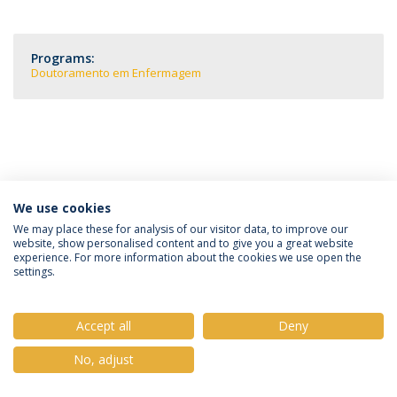
Programs:
Doutoramento em Enfermagem
We use cookies
Política de Privacidade
Termos e Condições
We may place these for analysis of our visitor data, to improve our
website, show personalised content and to give you a great website
Direitos do Titular dos Dados
experience. For more information about the cookies we use open the
settings.
Accept all
Deny
© 2026 Universidade Católica Portuguesa
No, adjust