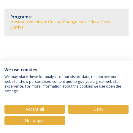
Programs:
Mestrado em Língua Gestual Portuguesa e Educação de
Surdos
We use cookies
Política de Privacidade
Termos e Condições
We may place these for analysis of our visitor data, to improve our
website, show personalised content and to give you a great website
Direitos do Titular dos Dados
experience. For more information about the cookies we use open the
settings.
Accept all
Deny
© 2026 Universidade Católica Portuguesa
No, adjust