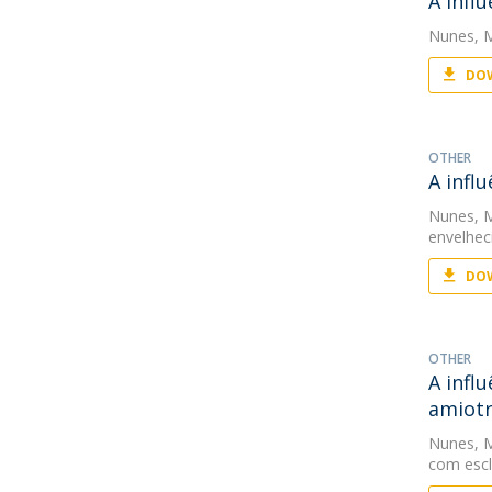
A infl
Nunes, 
DOW
OTHER
A infl
Nunes, 
envelhec
DOW
OTHER
A infl
amiotr
Nunes, 
com escle