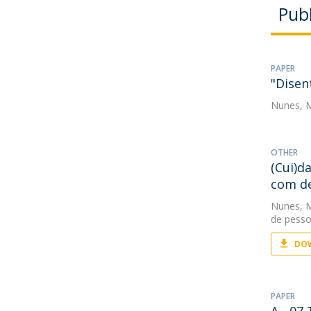
Publ
PAPER
"Disen
Nunes, 
OTHER
(Cui)d
com d
Nunes, 
de pess
DOW
PAPER