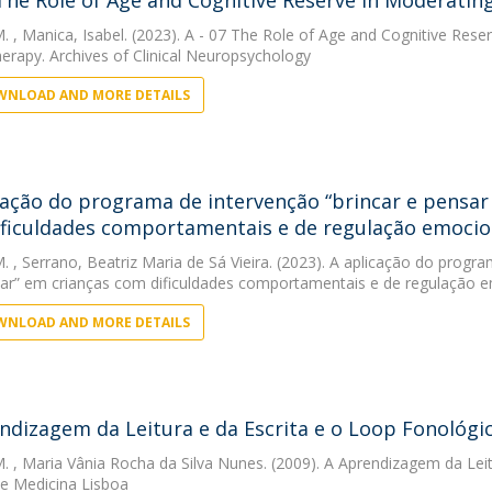
 The Role of Age and Cognitive Reserve in Moderatin
M.
, Manica, Isabel. (2023). A - 07 The Role of Age and Cognitive Reser
rapy. Archives of Clinical Neuropsychology
NLOAD AND MORE DETAILS
cação do programa de intervenção “brincar e pensa
ficuldades comportamentais e de regulação emocio
M.
, Serrano, Beatriz Maria de Sá Vieira. (2023). A aplicação do progr
r” em crianças com dificuldades comportamentais e de regulação e
NLOAD AND MORE DETAILS
ndizagem da Leitura e da Escrita e o Loop Fonológi
M.
, Maria Vânia Rocha da Silva Nunes. (2009). A Aprendizagem da Leit
e Medicina Lisboa