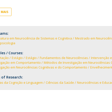
I
P
M
 MAIS
rams:
C
iatura em Neurociência de Sistemas e Cognitiva
Mestrado em Neurociênc
psicologia
es / Courses:
rtação
Estágio
Estágio
Fundamentos de Neurociências
Intervenção e
tigação em Comportamento
Métodos de Investigação em Neurociências 
tigação em Neurociências Cognitivas e do Comportamento
Envelheciment
 of Research:
ias da Cognição e Linguagem
Ciências da Saúde
Neurociências e Educa