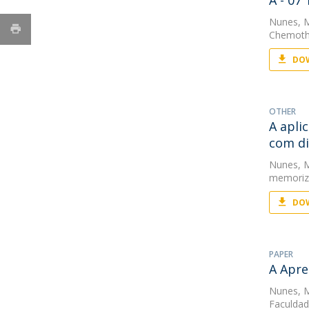
A - 07
Nunes, 
Chemothe
DOW
OTHER
A apli
com di
Nunes, 
memoriza
DOW
PAPER
A Apre
Nunes, 
Faculdad