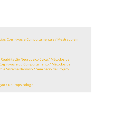
niciativas Nacionais
rogramas de Formação Avançada
icrocredenciais
Transform4Europe
UCP2 Mental Health
UCP4SUCCESS
ontacts
ias Cognitivas e Comportamentais
Mestrado em
 Reabilitação Neuropsicológica
Métodos de
Cognitivas e do Comportamento
Métodos de
o e Sistema Nervoso
Seminário de Projeto
ção
Neuropsicologia