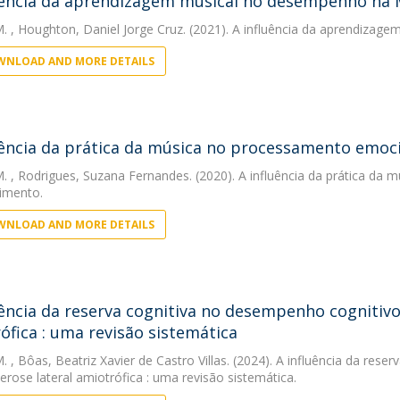
uência da aprendizagem musical no desempenho na
M.
, Houghton, Daniel Jorge Cruz. (2021). A influência da aprendiza
NLOAD AND MORE DETAILS
uência da prática da música no processamento emoc
M.
, Rodrigues, Suzana Fernandes. (2020). A influência da prática da
imento.
NLOAD AND MORE DETAILS
uência da reserva cognitiva no desempenho cognitivo
ófica : uma revisão sistemática
M.
, Bôas, Beatriz Xavier de Castro Villas. (2024). A influência da res
rose lateral amiotrófica : uma revisão sistemática.