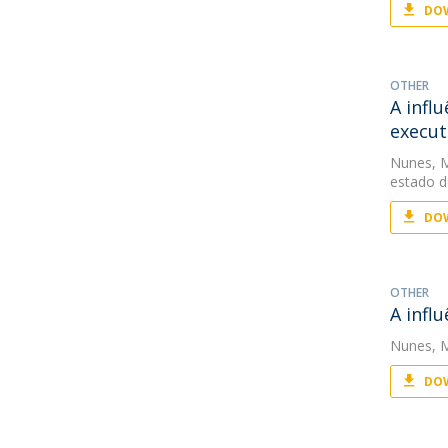
DOW
OTHER
A infl
execut
Nunes, 
estado d
DOW
OTHER
A infl
Nunes, 
DOW