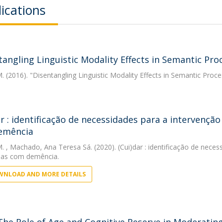
ications
tangling Linguistic Modality Effects in Semantic Pro
M.
(2016). "Disentangling Linguistic Modality Effects in Semantic Proce
ar : identificação de necessidades para a intervençã
emência
M.
, Machado, Ana Teresa Sá. (2020). (Cui)dar : identificação de nece
oas com demência.
NLOAD AND MORE DETAILS