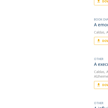
DOW
BOOK CH
A emo
Caldas, A
DOW
OTHER
A exec
Caldas, A
Alzheime
DOW
OTHER