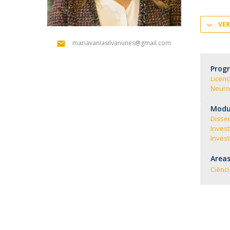
VER
mariavaniasilvanunes@gmail.com
Prog
Licenc
Neuro
Modul
Disse
Inves
Inves
Areas
Ciênc