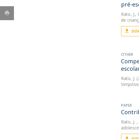
pré-es
Rato, J.
,
de crian
DOW
OTHER
Compet
escola
Rato, J.
(
Simpósio
PAPER
Contri
Rato, J.
,
adolesce
DOW