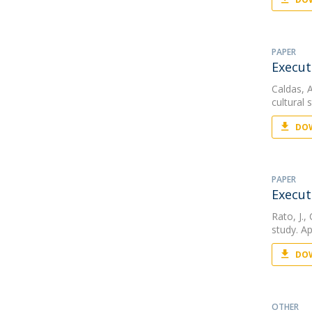
PAPER
Execut
Caldas, A
cultural 
DOW
PAPER
Execut
Rato, J.
,
study. A
DOW
OTHER