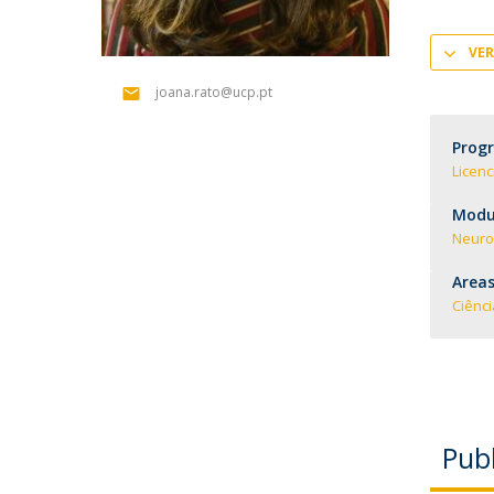
VER
joana.rato@ucp.pt
Prog
Licenc
Modul
Neuro
Areas
Ciênc
Publ