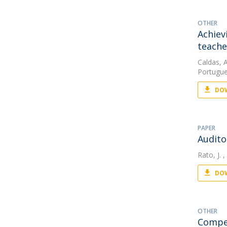
OTHER
Achiev
teache
Caldas, A
Portugue
DOW
PAPER
Audito
Rato, J.
,
DOW
OTHER
Compet