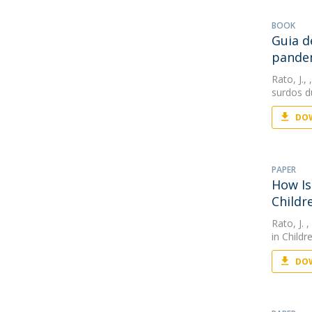
BOOK
Guia d
pande
Rato, J.
,
surdos d
DOW
PAPER
How Is
Childr
Rato, J.
,
in Childr
DOW