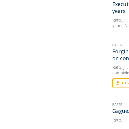
Execut
years
Rato, J.
,
years. Na
PAPER
Forgin
on com
Rato, J.
,
combinin
DOW
PAPER
Gaguez
Rato, J.
,