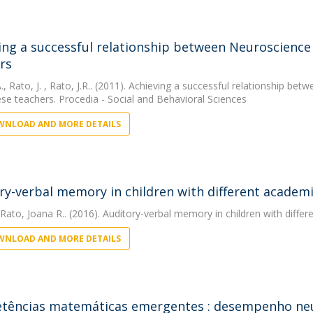
ing a successful relationship between Neuroscience
rs
.
,
Rato, J.
, Rato, J.R.. (2011). Achieving a successful relationship be
se teachers. Procedia - Social and Behavioral Sciences
NLOAD AND MORE DETAILS
ry-verbal memory in children with different academ
 Rato, Joana R.. (2016). Auditory-verbal memory in children with diff
NLOAD AND MORE DETAILS
ências matemáticas emergentes : desempenho neur