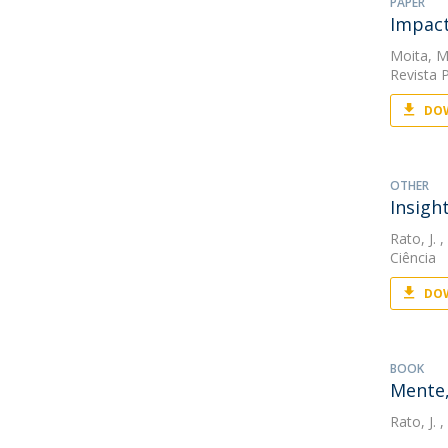
PAPER
Impact
Moita, M
Revista 
DOW
OTHER
Insigh
Rato, J.
,
Ciência
DOW
BOOK
Mente,
Rato, J.
,