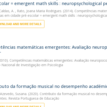
colar = emergent math skills : neuropsychological p
Caldas, A.
, Rato, Joana Maria Rodrigues. (2014). Competências mat
ças em cidade pré-escolar = emergent math skills : neuropsychological
NLOAD AND MORE DETAILS
ências matemáticas emergentes: Avaliação neuropsi
r
2010). Competências matemáticas emergentes: Avaliação neuropsicoló
 Nacional de Investigação em Psicologia
buto da formação musical no desempenho académico
 Azevedo, Susana. (2020). Contributo da formação musical no desem
ntes. Revista Portuguesa de Educação
NLOAD AND MORE DETAILS