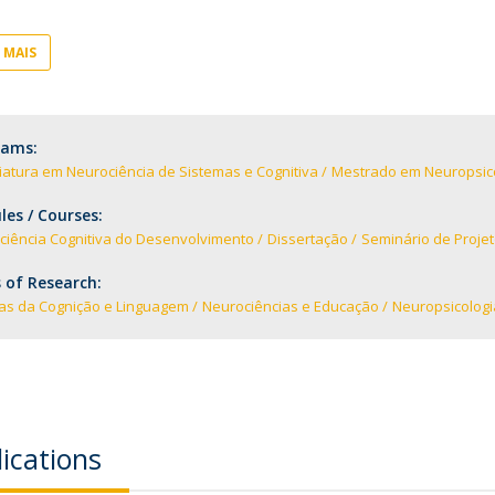
I
P
M
 MAIS
rams:
C
iatura em Neurociência de Sistemas e Cognitiva
Mestrado em Neuropsic
es / Courses:
ciência Cognitiva do Desenvolvimento
Dissertação
Seminário de Proje
 of Research:
ias da Cognição e Linguagem
Neurociências e Educação
Neuropsicologi
ications