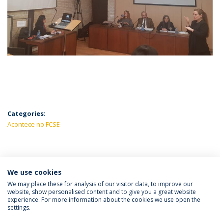
Categories:
Acontece no FCSE
LATEST NEWS
We use cookies
We may place these for analysis of our visitor data, to improve our
website, show personalised content and to give you a great website
experience. For more information about the cookies we use open the
Política de Privacidade
Termos e Condições
settings.
Direitos do Titular dos Dados