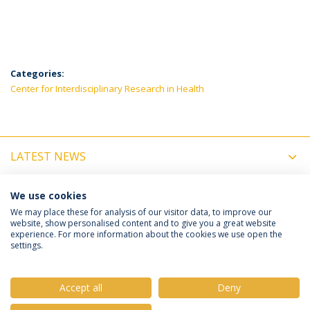
Categories:
Center for Interdisciplinary Research in Health
LATEST NEWS
UPCOMING EVENTS
We use cookies
We may place these for analysis of our visitor data, to improve our
website, show personalised content and to give you a great website
experience. For more information about the cookies we use open the
Política de Privacidade
Termos e Condições
settings.
Direitos do Titular dos Dados
Accept all
Deny