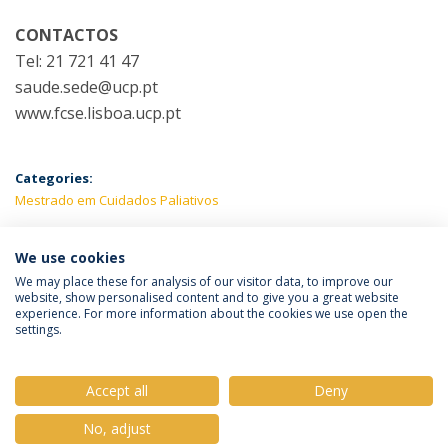
CONTACTOS
Tel: 21 721 41 47
saude.sede@ucp.pt
www.fcse.lisboa.ucp.pt
Categories:
Mestrado em Cuidados Paliativos
LATEST NEWS
We use cookies
We may place these for analysis of our visitor data, to improve our
website, show personalised content and to give you a great website
experience. For more information about the cookies we use open the
Política de Privacidade
Termos e Condições
settings.
Direitos do Titular dos Dados
Accept all
Deny
No, adjust
© 2026 Universidade Católica Portuguesa