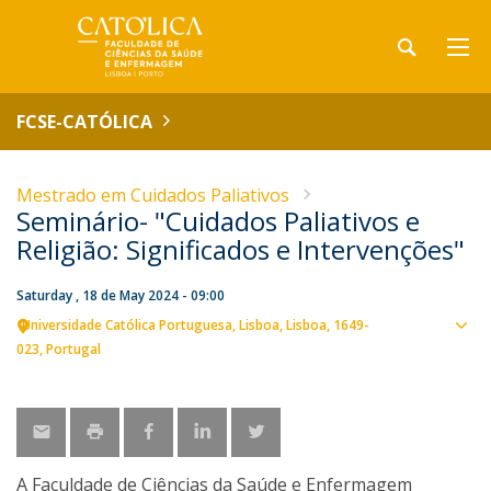
FCSE-CATÓLICA
Mestrado em Cuidados Paliativos
Seminário- "Cuidados Paliativos e
Religião: Significados e Intervenções"
Saturday , 18 de May 2024 - 09:00
Universidade Católica Portuguesa
Lisboa
Lisboa
1649-
Sho
023
Portugal
map
A Faculdade de Ciências da Saúde e Enfermagem