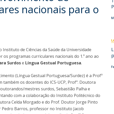
T
I
M
ares nacionais para o
P
M
C
L
L
o Instituto de Ciências da Saúde da Universidade
p
r os programas curriculares nacionais do 1.º ano ao
ara Surdos
e
Língua Gestual Portuguesa
.
F
cimento (Língua Gestual Portuguesa/Surdez) é a Profª
am também os docentes do ICS-UCP, Profª. Doutora
doutorandos/mestres surdos, Sebastião Palha e
ontando com a colaboração do Instituto Politécnico do
Doutora Celda Morgado e do Prof. Doutor Jorge Pinto
 Pedro Barros, professor no Instituto Jacob