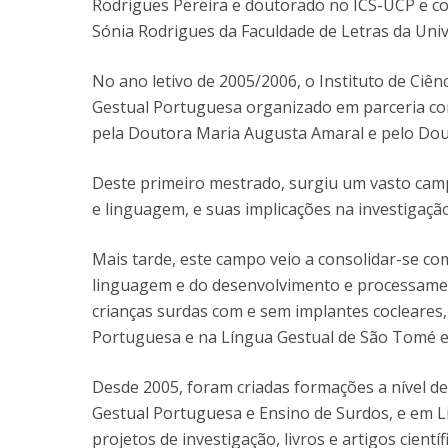
Rodrigues Pereira e doutorado no ICS-UCP e co
Sónia Rodrigues da Faculdade de Letras da Univ
No ano letivo de 2005/2006, o Instituto de Ciê
Gestual Portuguesa organizado em parceria com
pela Doutora Maria Augusta Amaral e pelo Do
Deste primeiro mestrado, surgiu um vasto camp
e linguagem, e suas implicações na investigação 
Mais tarde, este campo veio a consolidar-se com 
linguagem e do desenvolvimento e processament
crianças surdas com e sem implantes cocleares,
Portuguesa e na Língua Gestual de São Tomé e 
Desde 2005, foram criadas formações a nível d
Gestual Portuguesa e Ensino de Surdos, e em Li
projetos de investigação, livros e artigos cient