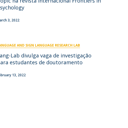
opic na revista internacional Frontiers in
niciativas Nacionais
icrocredenciais
sychology
Transform4Europe
UCP2 Mental Health
arch 3, 2022
UCP4SUCCESS
ontacts
ANGUAGE AND SIGN LANGUAGE RESEARCH LAB
ang-Lab divulga vaga de investigação
ara estudantes de doutoramento
ebruary 13, 2022