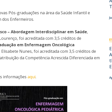
A
I
M
T
vas Pós-graduações na área da Saúde Infantil e
J
m dos Enfermeiros.
sco – Abordagem Interdisciplinar em Saúde
,
C
ourenço, foi acreditada com 3,5 créditos de
E
aduação em Enfermagem Oncológica
E
Elisabete Nunes, foi acreditada com 3,5 créditos de
A
 atribuição da Competência Acrescida Diferenciada em
t
E
ais informações
aqui
.
A