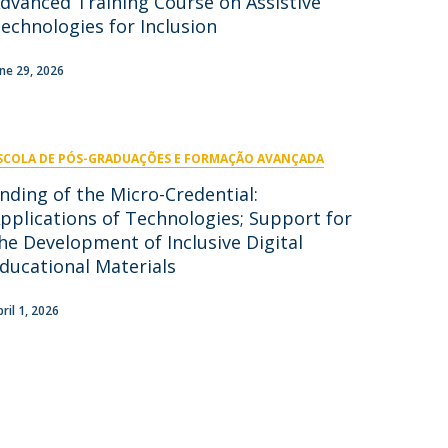
dvanced Training Course on Assistive
niciativas Nacionais
icrocredenciais
echnologies for Inclusion
Transform4Europe
UCP2 Mental Health
une 29, 2026
UCP4SUCCESS
ontacts
SCOLA DE PÓS-GRADUAÇÕES E FORMAÇÃO AVANÇADA
nding of the Micro-Credential:
pplications of Technologies; Support for
he Development of Inclusive Digital
ducational Materials
pril 1, 2026