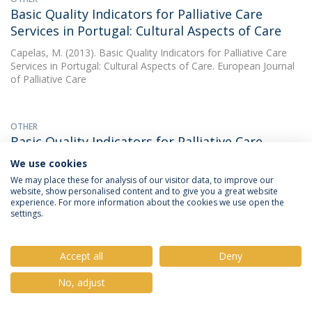
Basic Quality Indicators for Palliative Care
Services in Portugal: Cultural Aspects of Care
Capelas, M.
(2013). Basic Quality Indicators for Palliative Care
Services in Portugal: Cultural Aspects of Care. European Journal
of Palliative Care
OTHER
Basic Quality Indicators for Palliative Care
Services in Portugal: cultural aspects of care
We use cookies
Capelas, M.
, Manuel Luís Vila Capelas. (2013). Basic Quality
We may place these for analysis of our visitor data, to improve our
website, show personalised content and to give you a great website
Indicators for Palliative Care Services in Portugal: cultural
experience. For more information about the cookies we use open the
aspects of care. 13th World Congress of the European
settings.
Association for Palliative Care
Accept all
Deny
OTHER
Basic Quality Indicators for Palliative Care
No, adjust
Services in Portugal: Ethical and Legal Aspects