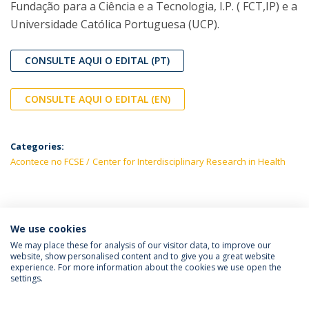
Fundação para a Ciência e a Tecnologia, I.P. ( FCT,IP) e a
Universidade Católica Portuguesa (UCP).
CONSULTE AQUI O EDITAL (PT)
CONSULTE AQUI O EDITAL (EN)
Categories:
Acontece no FCSE
Center for Interdisciplinary Research in Health
LATEST NEWS
We use cookies
We may place these for analysis of our visitor data, to improve our
website, show personalised content and to give you a great website
experience. For more information about the cookies we use open the
Política de Privacidade
Termos e Condições
settings.
Direitos do Titular dos Dados