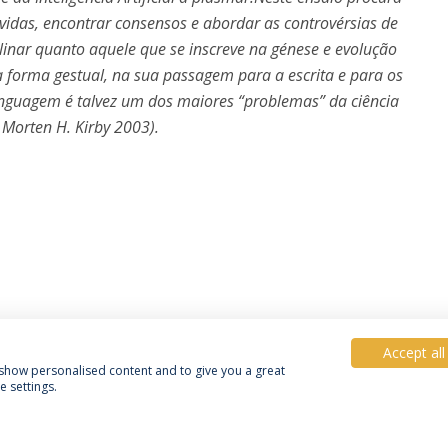
vidas, encontrar consensos e abordar as controvérsias de
linar quanto aquele que se inscreve na génese e evolução
 forma gestual, na sua passagem para a escrita e para os
a linguagem é talvez um dos maiores “problemas” da ciência
 Morten H. Kirby 2003).
Accept all
, show personalised content and to give you a great
 settings.
Política de Privacidade
Termos e Condições