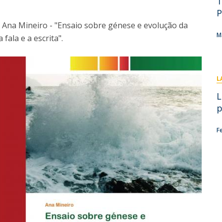
T
I
M
P
ra Ana Mineiro - "Ensaio sobre génese e evolução da
M
fala e a escrita".
C
L
L
p
F