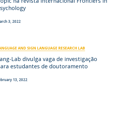
opic na revista internacional Frontiers in
niciativas Nacionais
icrocredenciais
sychology
Transform4Europe
UCP2 Mental Health
arch 3, 2022
UCP4SUCCESS
ontacts
ANGUAGE AND SIGN LANGUAGE RESEARCH LAB
ang-Lab divulga vaga de investigação
ara estudantes de doutoramento
ebruary 13, 2022