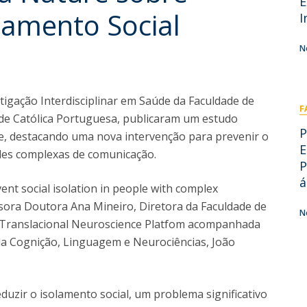
E
I
M
lamento Social
I
N
C
igação Interdisciplinar em Saúde da Faculdade de
F
de Católica Portuguesa, publicaram um estudo
P
ure, destacando uma nova intervenção para prevenir o
E
des complexas de comunicação.
P
á
ent social isolation in people with complex
ssora Doutora Ana Mineiro, Diretora da Faculdade de
N
 Translacional Neuroscience Platfom acompanhada
a Cognição, Linguagem e Neurociências, João
duzir o isolamento social, um problema significativo