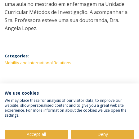
uma aula no mestrado em enfermagem na Unidade
Curricular Métodos de Investigação. A acompanhar a
Sra. Professora esteve uma sua doutoranda, Dra.
Angela Lopez.
Categories:
Mobility and International Relations
LATEST NEWS
We use cookies
We may place these for analysis of our visitor data, to improve our
website, show personalised content and to give you a great website
experience. For more information about the cookies we use open the
Política de Privacidade
Termos e Condições
settings.
Direitos do Titular dos Dados
Accept all
Deny