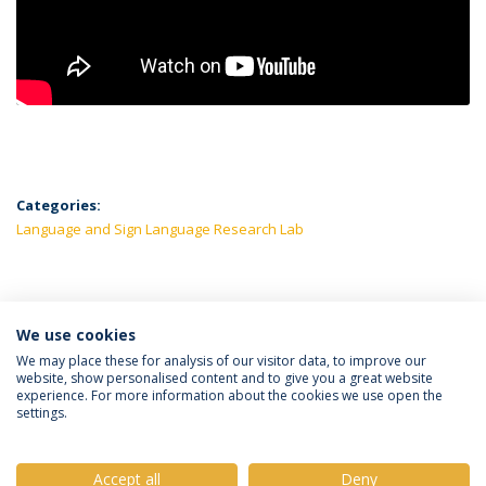
Categories:
Language and Sign Language Research Lab
LATEST NEWS
We use cookies
We may place these for analysis of our visitor data, to improve our
website, show personalised content and to give you a great website
experience. For more information about the cookies we use open the
Política de Privacidade
Termos e Condições
settings.
Direitos do Titular dos Dados
Accept all
Deny