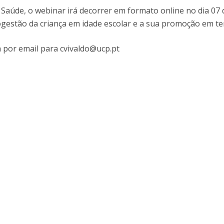
I
M
de, o webinar irá decorrer em formato online no dia 07 de 
ogestão da criança em idade escolar e a sua promoção em 
ra por email para cvivaldo@ucp.pt
C