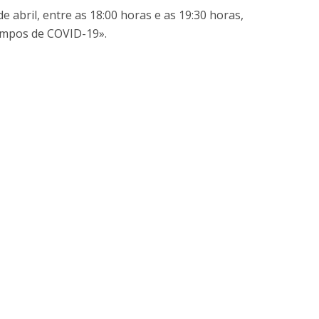
niciativas Nacionais
icrocredenciais
abril, entre as 18:00 horas e as 19:30 horas,
Transform4Europe
tempos de COVID-19».
UCP2 Mental Health
UCP4SUCCESS
ontacts