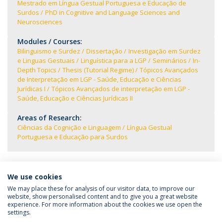
Mestrado em Língua Gestual Portuguesa e Educação de
Surdos
PhD in Cognitive and Language Sciences and
Neurosciences
Modules / Courses:
Bilinguismo e Surdez
Dissertação
Investigação em Surdez
e Linguas Gestuais
Linguística para a LGP
Seminários
In-
Depth Topics
Thesis (Tutorial Regime)
Tópicos Avançados
de Interpretação em LGP - Saúde, Educação e Ciências
Jurídicas I
Tópicos Avançados de interpretação em LGP -
Saúde, Educação e Ciências Jurídicas II
Areas of Research:
Ciências da Cognição e Linguagem
Língua Gestual
Portuguesa e Educação para Surdos
We use cookies
We may place these for analysis of our visitor data, to improve our
website, show personalised content and to give you a great website
experience. For more information about the cookies we use open the
Política de Privacidade
Termos e Condições
settings.
Direitos do Titular dos Dados