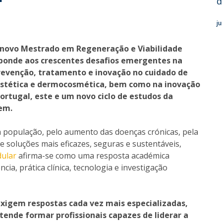
d
I
P
M
j
o novo Mestrado em Regeneração e Viabilidade
ponde aos crescentes desafios emergentes na
C
revenção, tratamento e inovação no cuidado de
, estética e dermocosmética, bem como na inovação
ortugal, este e um novo ciclo de estudos da
em.
população, pelo aumento das doenças crónicas, pela
e soluções mais eficazes, seguras e sustentáveis,
dular
afirma-se como uma resposta académica
cia, prática clínica, tecnologia e investigação
igem respostas cada vez mais especializadas,
ende formar profissionais capazes de liderar a