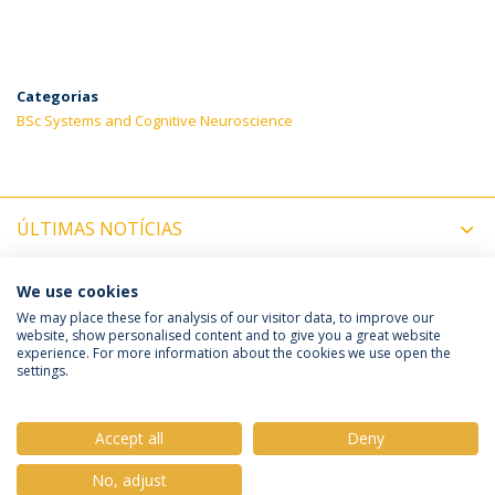
Categorias
BSc Systems and Cognitive Neuroscience
ÚLTIMAS NOTÍCIAS
PRÓXIMOS EVENTOS
We use cookies
We may place these for analysis of our visitor data, to improve our
website, show personalised content and to give you a great website
experience. For more information about the cookies we use open the
Política de Privacidade
Termos e Condições
settings.
Direitos do Titular dos Dados
Accept all
Deny
No, adjust