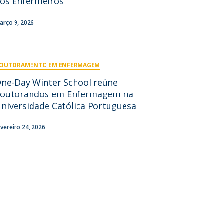
os Enfermeiros
niciativas Nacionais
rogramas de Formação Avançada
icrocredenciais
Transform4Europe
arço 9, 2026
UCP2 Mental Health
UCP4SUCCESS
OUTORAMENTO EM ENFERMAGEM
ontacts
One-Day Winter School reúne
outorandos em Enfermagem na
niversidade Católica Portuguesa
evereiro 24, 2026