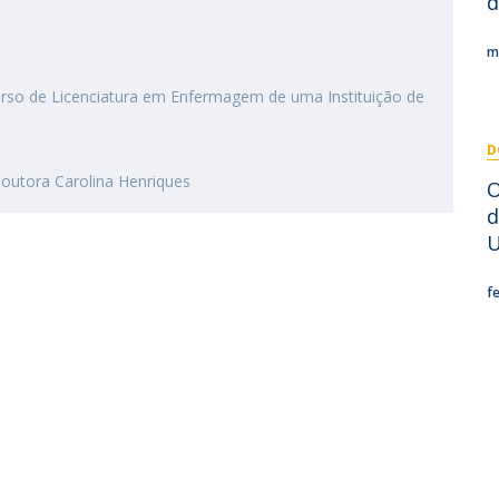
d
I
P
M
m
rso de Licenciatura em Enfermagem de uma Instituição de
D
C
outora Carolina Henriques
​
d
U
f