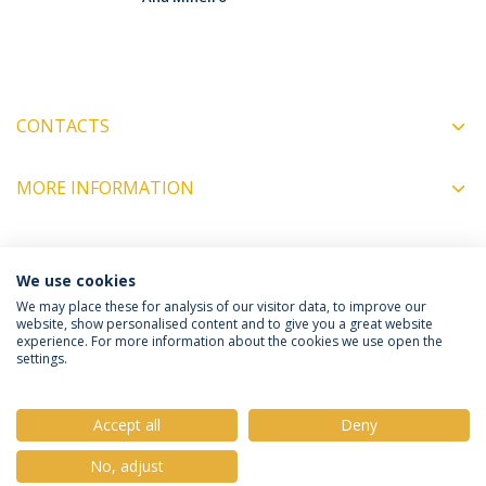
CONTACTS
MORE INFORMATION
COORDINATORS
We use cookies
We may place these for analysis of our visitor data, to improve our
website, show personalised content and to give you a great website
experience. For more information about the cookies we use open the
Política de Privacidade
Termos e Condições
settings.
Direitos do Titular dos Dados
Accept all
Deny
No, adjust
© 2026 Universidade Católica Portuguesa