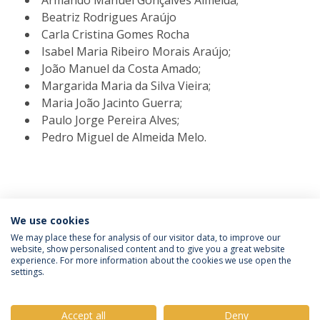
Armando Manuel Gonçalves Almeida;
Beatriz Rodrigues Araújo
Carla Cristina Gomes Rocha
Isabel Maria Ribeiro Morais Araújo;
João Manuel da Costa Amado;
Margarida Maria da Silva Vieira;
Maria João Jacinto Guerra;
Paulo Jorge Pereira Alves;
Pedro Miguel de Almeida Melo.
We use cookies
We may place these for analysis of our visitor data, to improve our
website, show personalised content and to give you a great website
experience. For more information about the cookies we use open the
Política de Privacidade
Termos e Condições
settings.
Direitos do Titular dos Dados
Accept all
Deny