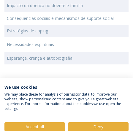
Impacto da doença no doente e família
Consequências sociais e mecanismos de suporte social
Estratégias de coping
Necessidades espirituais
Esperança, crença e autobiografia
We use cookies
We may place these for analysis of our visitor data, to improve our
website, show personalised content and to give you a great website
experience. For more information about the cookies we use open the
Política de Privacidade
Termos e Condições
settings.
Direitos do Titular dos Dados
Accept all
Deny