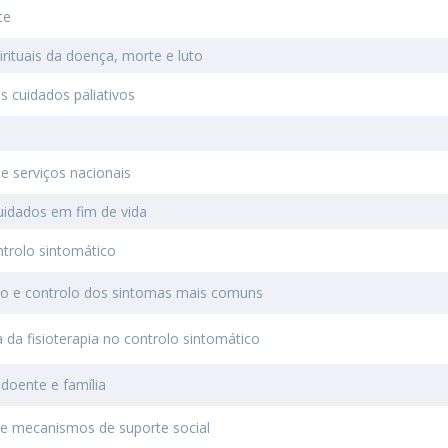
I
M
te
irituais da doença, morte e luto
os cuidados paliativos
C
e serviços nacionais
uidados em fim de vida
ntrolo sintomático
ão e controlo dos sintomas mais comuns
a da fisioterapia no controlo sintomático
doente e família
 e mecanismos de suporte social